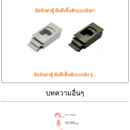
มือจับฝาตู้ มือดึงลิ้นชักแบบฝังฝา
มือจับฝาตู้ มือดึงลิ้นชักแบบฝัง รุ่...
บทความอื่นๆ