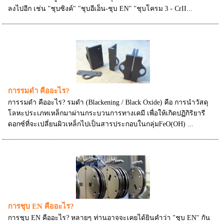
ลงไปอีก เช่น "ชุบซิงค์" "ชุบอีเอ็น-ชุบ EN" "ชุบโครม 3 - CrII...
การรมดำ คืออะไร?
การรมดำ คืออะไร? รมดำ (Blackening / Black Oxide) คือ การนำวัสดุ
โลหะประเภทเหล็กมาผ่านกระบวนการทางเคมี เพื่อให้เกิดปฏิกิริยารี
ดอกซ์ที่จะเปลี่ยนผิวเหล็กไปเป็นสารประกอบในกลุ่มFeO(OH) ...
การชุบ EN คืออะไร?
การชุบ EN คืออะไร? หลายๆ ท่านอาจจะเคยได้ยินคำว่า "ชุบ EN" กัน