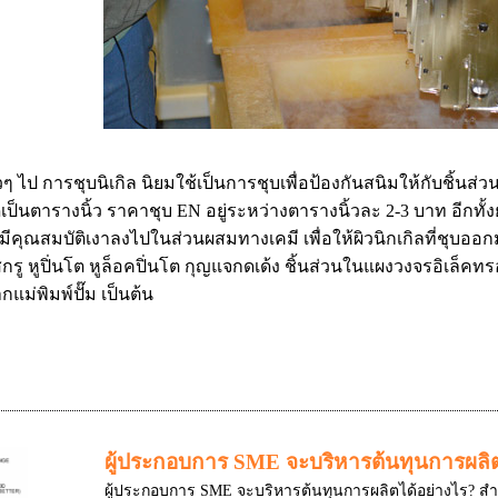
วๆ ไป การ
ชุบนิเกิล
นิยมใช้เป็นการชุบเพื่อป้องกันสนิมให้กับชิ้นส่
เป็นตารางนิ้ว ราคาชุบ EN อยู่ระหว่างตารางนิ้วละ 2-3 บาท อีกทั
มีคุณสมบัติเงาลงไปในส่วนผสมทางเคมี เพื่อให้ผิวนิกเกิลที่ชุบออก
สกรู
หูปิ่นโต
หูล็อคปิ่นโต
กุญแจกดเด้ง
ชิ้นส่วนในแผงวงจรอิเล็คทร
กแม่พิมพ์ปั๊ม เป็นต้น
ผู้ประกอบการ SME จะบริหารต้นทุนการผลิต
ผู้ประกอบการ SME จะบริหารต้นทุนการผลิตได้อย่างไร? สำหร