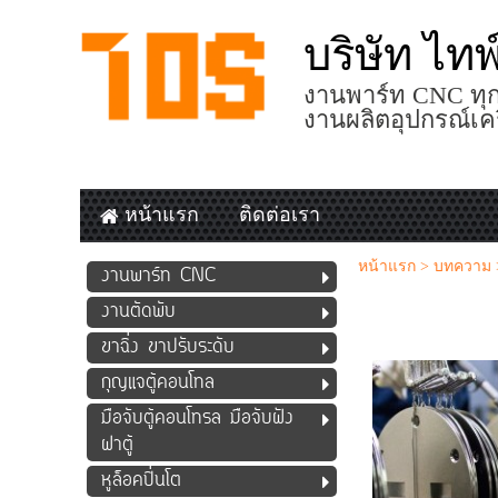
บริษัท ไท
งานพาร์ท CNC ทุก
งานผลิตอุปกรณ์เค
หน้าแรก
ติดต่อเรา
หน้าแรก
>
บทความ
งานพาร์ท CNC
งานตัดพับ
ขาฉิ่ง ขาปรับระดับ
กุญแจตู้คอนโทล
มือจับตู้คอนโทรล มือจับฝัง
ฝาตู้
หูล็อคปิ่นโต