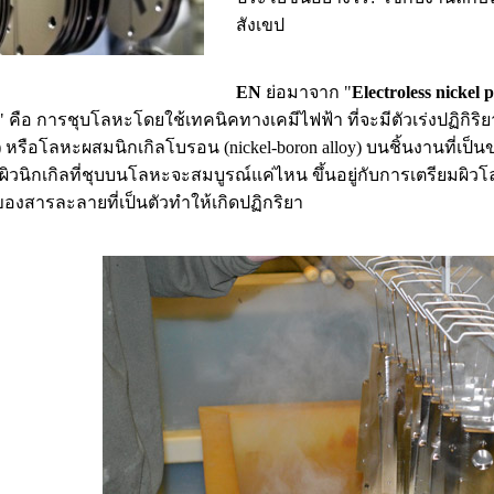
สังเขป
EN
ย่อมาจาก "
Electroless nickel p
" คือ การชุบโลหะโดยใช้เทคนิคทางเคมีไฟฟ้า ที่จะมีตัวเร่งปฏิกิร
us) หรือโลหะผสมนิกเกิลโบรอน (nickel-boron alloy) บนชิ้นงานที่
วนิกเกิลที่ชุบบนโลหะจะสมบูรณ์แค่ไหน ขึ้นอยู่กับการเตรียมผิว
งสารละลายที่เป็นตัวทำให้เกิดปฏิกริยา