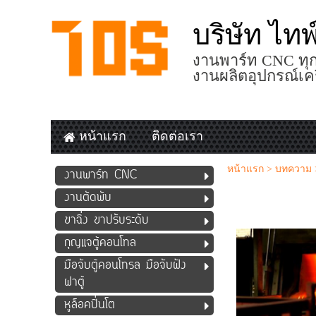
บริษัท ไท
งานพาร์ท CNC ทุก
งานผลิตอุปกรณ์เค
หน้าแรก
ติดต่อเรา
หน้าแรก
>
บทความ
งานพาร์ท CNC
งานตัดพับ
ขาฉิ่ง ขาปรับระดับ
กุญแจตู้คอนโทล
มือจับตู้คอนโทรล มือจับฝัง
ฝาตู้
หูล็อคปิ่นโต