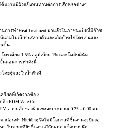
ได้ชิ้นงานมีผิวแข็งทนทานต่อการ สึกหรอต่างๆ
่านการทำHeat Treatment มาแล้วในภาชนะปิดที่มีก๊าซ
ื่อให้แอมโมเนียจะสลายตัวและเกิดก๊าซไฮโดรเจนและ
นขึ้น
 โครเมียม 1.5% อลูมิเนียม 1% และโมลิบดินัม
ีขั้นตอนการทำดังนี้
วโดยจุ่มลงในน้ำทันที
ครียดที่เกิดจากข้อ 3
กลึง
EDM
Wire Cut
00 HV ความลึกของผิวแข็งจะประมาณ 0.25 – 0.90 มม.
t มาก่อนทำ Nitriding จึงไม่มีโอกาสที่ชิ้นงานจะบิดงอ
ลหะ ในขณะที่ผิวชิ้นงานมีลักษณะแข็งมาก คือ