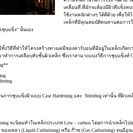
เคลื่อนที่ ที่
มักจะต้องมีผิวที่แข็
ใช้งานหนักต่างๆ ได้ดีด้วย
เพื่อให้
เหล็กที่มีคุณสมบัติทนทานต่อการใ
รชุบแข็ง
” นั้นเอง
ทั้งวิธีที่ทำให้โครงสร้างทางเคมีของคาร์บอนที่มีอยู่ในเหล็กเกิดกา
มาทำการเคลือบทับชั้นผิวเหล็ก ซึ่งเราสามาถแบ่งวิธีการชุบแข็งทำได้
ng**
ing
dening
านการชุบแข็งผิวแบบ Case Hardening และ Nitriding เท่านั้น ที่ผิ
ening จะนิยมทำใน
เหล็กประเภท
Low – carbon โดยการ
นำเหล็กไปอบ
ของเหลว (Liquid
Carburising)
หรือ ก๊าซ (Gas
Carburising)
จนมีอุณห