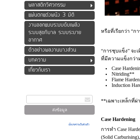
พลาสติกวิศวกรรม
แผ่นตกแต่งผนัง 3 มิติ
งานออกแบบระบบดับเพลิง
หรือที่เรียกว่า “
กา
ระบบสุขภิบาล ระบบระบาย
อากาศ
ตัวอย่างผลงานบางส่วน
“การชุบแข็ง” จะเมี
ที่มีความแข็งกว่า
บทความ
Case Hardeni
เกี่ยวกับเรา
Nitriding**
Flame Harden
สมัครรับข่าวสาร
Induction Har
กรอกอีเมล
**เฉพาะเหล็กที่ผ่
Case Hardening
เมื่อท่านส่งข้อมูลผ่านฟอร์ม จะถือว่าท่านยอมรับใน
นโยบายความเป็นส่วนตัว
ของ
การทำ
Case Hard
เรา
(Solid
Carburising),