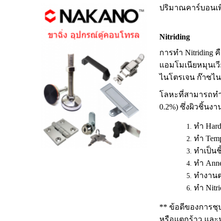
ปริมาณคาร์บอนเพิ
Nitriding
การทำ Nitriding 
แอมโมเนียหมุนเวี
ไนโตรเจน ก๊าซไนโต
โลหะที่สามารถทำ N
0.2%) ซึ่งผิวชิ้น
ทำ Hard
ทำ Temp
ทำเป็นช
ทำ Anne
ทำงานตา
ทำ Nitr
** ข้อดีของการชุบผ
หรือแตกร้าว และห